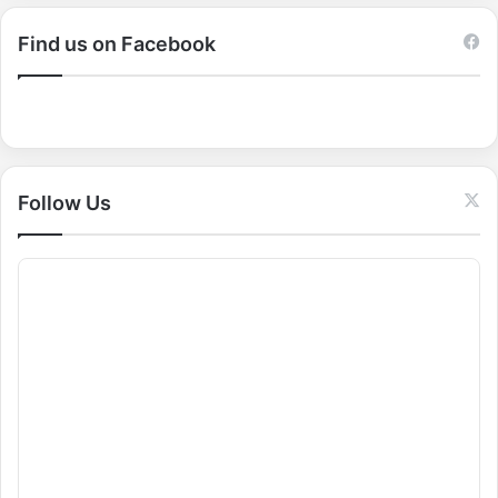
r
c
Find us on Facebook
h
f
o
r
:
Follow Us