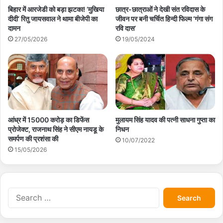
बिहार में आरजेडी को बड़ा झटका! ‘मुखिया
छात्र-छात्राओं ने देखी संत रविदास के
दीदी’ रितु जायसवाल ने थामा बीजेपी का
जीवन पर बनी चर्चित हिन्दी फिल्म ‘गंगा संग
दामन
रवि दास’
27/05/2026
19/05/2024
मुलायम सिंह यादव की पत्नी साधना गुप्ता का
आंध्र में 15000 करोड़ का डिफेंस
निधन
प्रोजेक्ट, राजनाथ सिंह ने सीएम नायडू के
समर्पण की प्रशंसा की
10/07/2022
15/05/2026
S
e
a