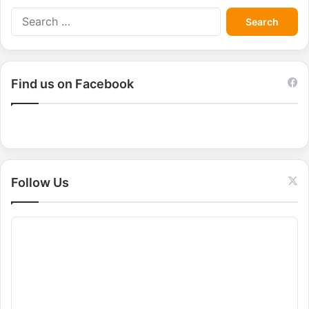
S
e
a
r
c
Find us on Facebook
h
f
o
r
:
Follow Us