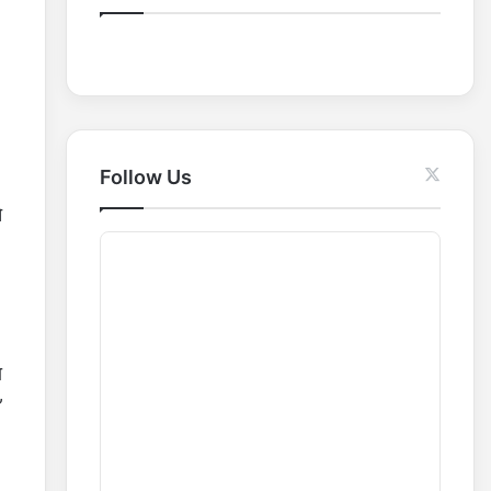
o
r
:
Follow Us
े
ा
”