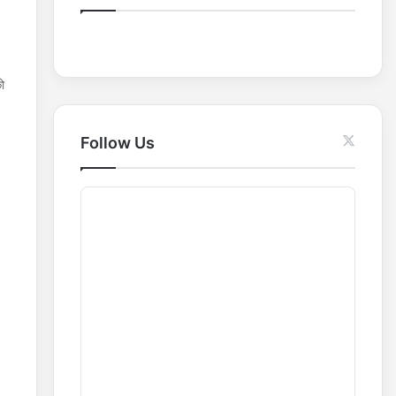
o
r
:
ो
Follow Us