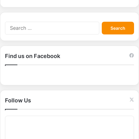
S
e
a
r
c
Find us on Facebook
h
f
o
r
:
Follow Us