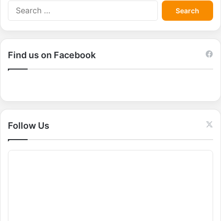
S
e
a
r
c
Find us on Facebook
h
f
o
r
:
Follow Us