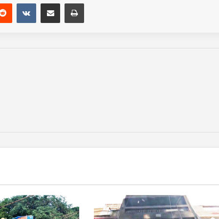
Reddit
VKontakte
Share via Email
Print