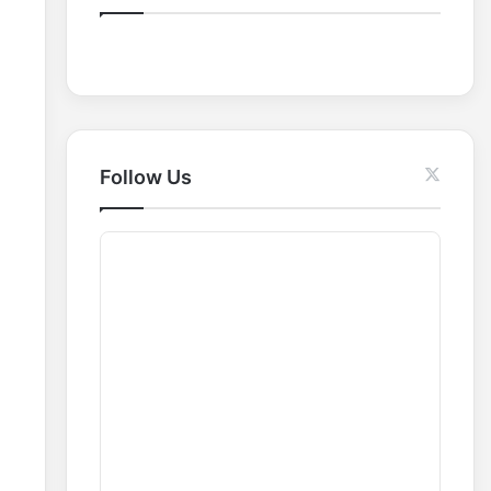
o
r
:
Follow Us