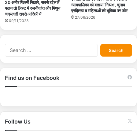
20 अमीर फिल्मी सितारे, सबसे रईस हैं
न्यायपालिका को बताया ‘निष्पक्ष’, चुनाव
पठान तो लिस्ट में रजनीकांत और मिथुन
प्रक्रिया व महिलाओं की भूमिका पर जोर
चक्रवर्ती सबसे आखिरी में
27/06/2026
09/11/2023
S
e
a
r
c
Find us on Facebook
h
f
o
r
:
Follow Us