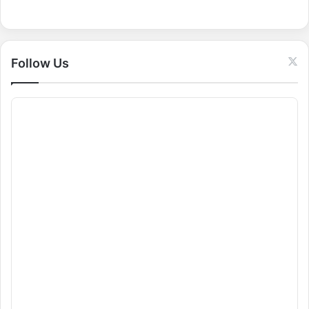
o
r
:
Follow Us