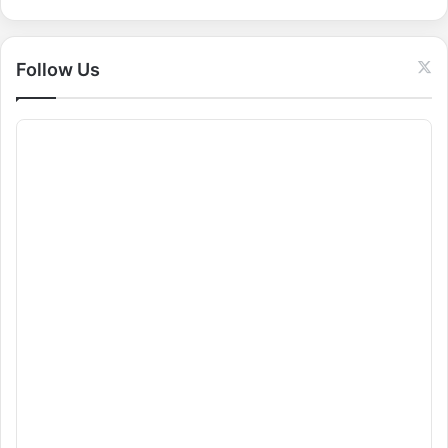
r
:
Follow Us