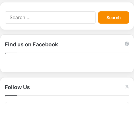
S
e
a
r
c
Find us on Facebook
h
f
o
r
:
Follow Us