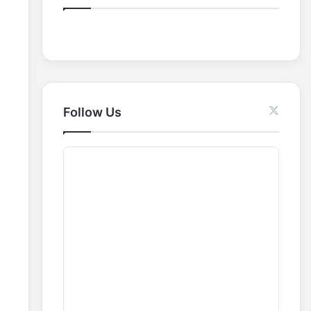
o
r
:
Follow Us