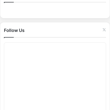
h
f
o
r
:
Follow Us