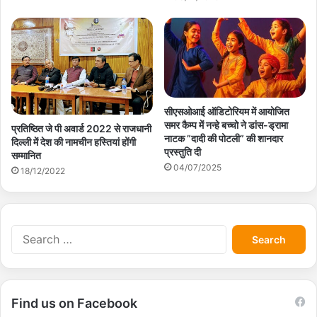
सीएसओआई ऑडिटोरियम में आयोजित
समर कैम्प में नन्हे बच्चो ने डांस-ड्रामा
प्रतिष्ठित जे पी अवार्ड 2022 से राजधानी
नाटक ”दादी की पोटली” की शानदार
दिल्ली में देश की नामचीन हस्तियां होंगी
प्रस्तुति दी
सम्मानित
04/07/2025
18/12/2022
S
e
a
r
c
Find us on Facebook