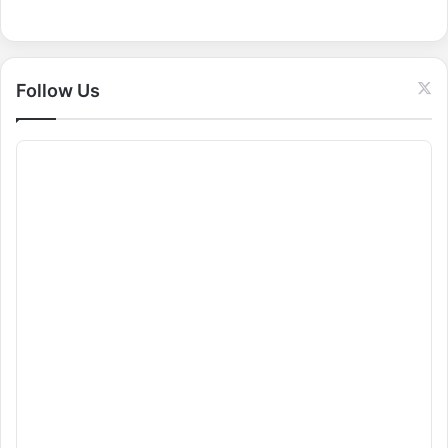
o
r
:
Follow Us