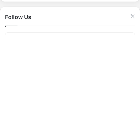
r
:
Follow Us