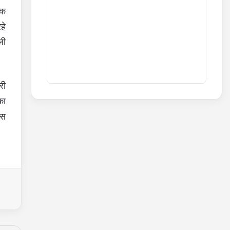
िक
हे
ली
री
का
्स