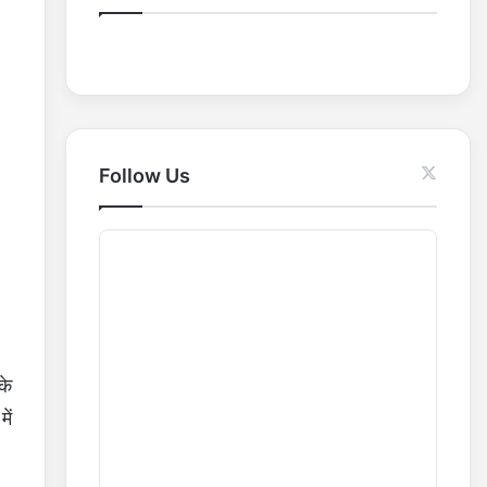
o
r
:
Follow Us
के
ें