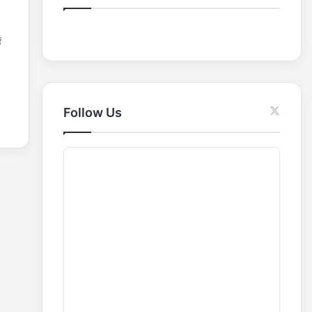
o
r
ं
:
Follow Us