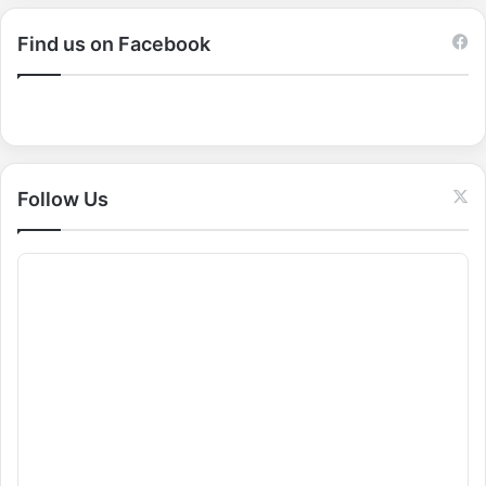
r
c
Find us on Facebook
h
f
o
r
:
Follow Us