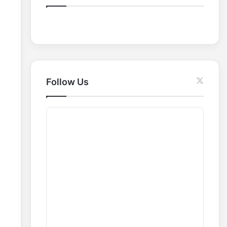
o
r
:
Follow Us