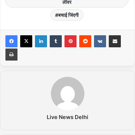
लीवर
बचाई जिंदगी
LinkedIn
Tumblr
Pinterest
Reddit
VKontakte
Share via Email
Print
Live News Delhi