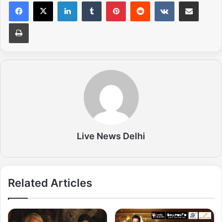
LinkedIn
Tumblr
Pinterest
Reddit
VKontakte
Share via Email
Print
Live News Delhi
Related Articles