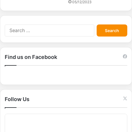
05/12/2023
S
e
a
r
c
Find us on Facebook
h
f
o
r
:
Follow Us