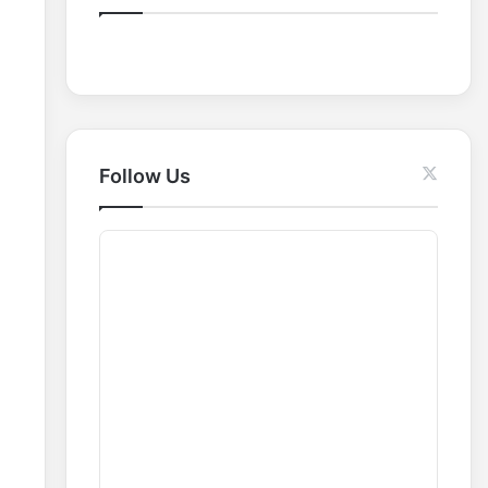
o
r
:
Follow Us