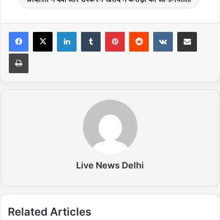
LinkedIn
Tumblr
Pinterest
Reddit
VKontakte
Share via Email
Print
Live News Delhi
Related Articles