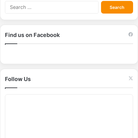
S
e
a
r
c
Find us on Facebook
h
f
o
r
:
Follow Us