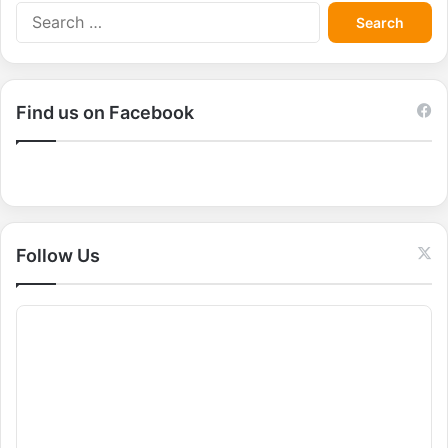
S
e
a
r
c
Find us on Facebook
h
f
o
r
:
Follow Us