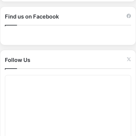
a
r
c
Find us on Facebook
h
f
o
r
:
Follow Us