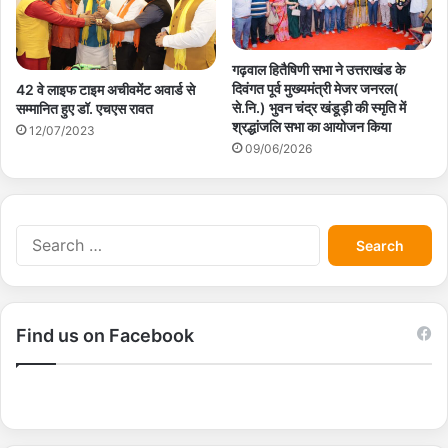
गढ़वाल हितैषिणी सभा ने उत्तराखंड के
दिवंगत पूर्व मुख्यमंत्री मेजर जनरल(
42 वे लाइफ टाइम अचीवमेंट अवार्ड से
से.नि.) भुवन चंद्र खंडूड़ी की स्मृति में
सम्मानित हुए डॉ. एचएस रावत
श्रद्धांजलि सभा का आयोजन किया
12/07/2023
09/06/2026
S
e
a
r
c
Find us on Facebook
h
f
o
r