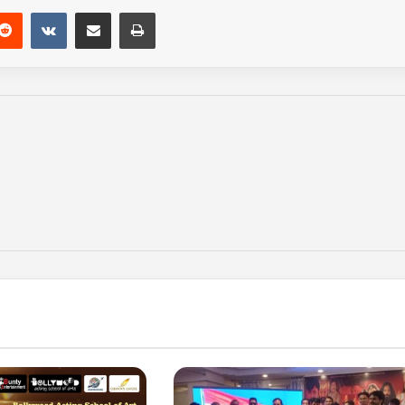
Reddit
VKontakte
Share via Email
Print