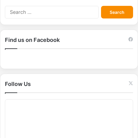
S
e
a
r
c
Find us on Facebook
h
f
o
r
:
Follow Us