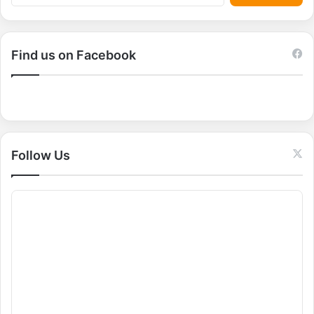
e
a
r
c
Find us on Facebook
h
f
o
r
:
Follow Us