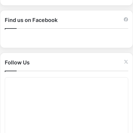
a
r
c
Find us on Facebook
h
f
o
r
:
Follow Us