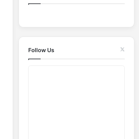
o
r
:
Follow Us