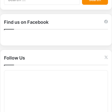
e
a
r
c
Find us on Facebook
h
f
o
r
:
Follow Us