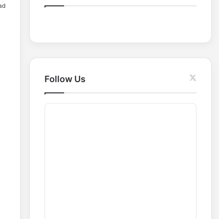
ad
o
r
:
Follow Us