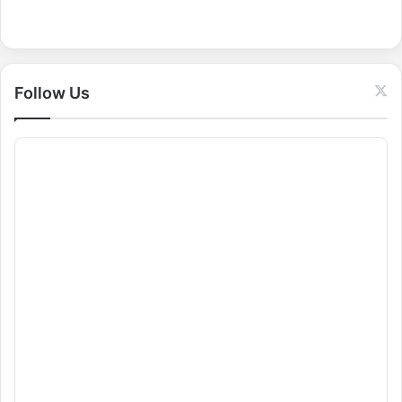
f
o
r
:
Follow Us