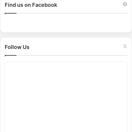
c
Find us on Facebook
h
f
o
r
:
Follow Us