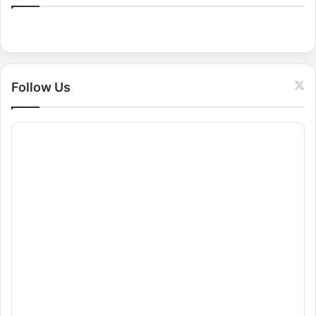
h
f
o
r
:
Follow Us