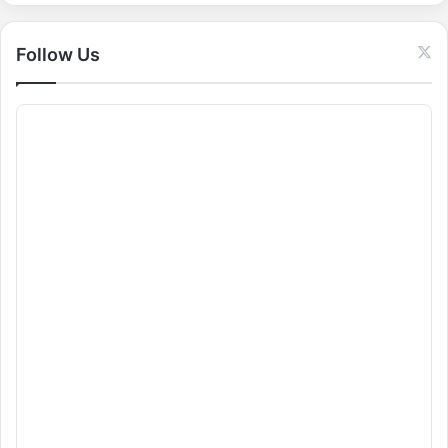
r
:
Follow Us