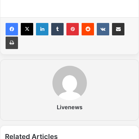
LinkedIn
Tumblr
Pinterest
Reddit
VKontakte
Share via Email
Print
Livenews
Related Articles