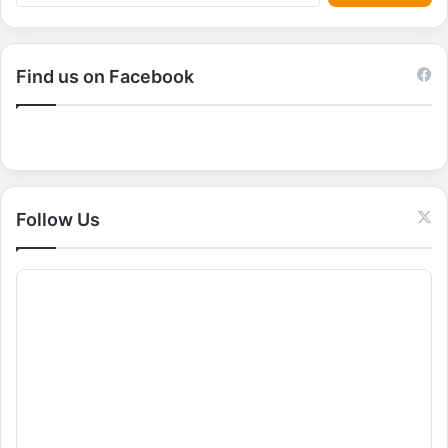
e
a
r
c
Find us on Facebook
h
f
o
r
:
Follow Us