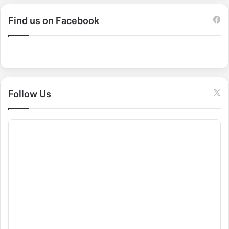
r
c
Find us on Facebook
h
f
o
r
:
Follow Us