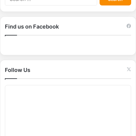
e
a
r
c
Find us on Facebook
h
f
o
r
:
Follow Us