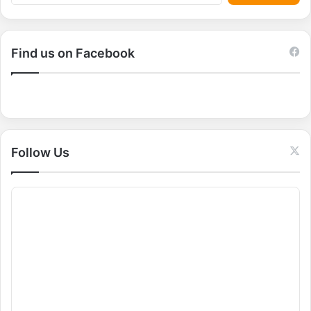
e
a
r
c
Find us on Facebook
h
f
o
r
:
Follow Us