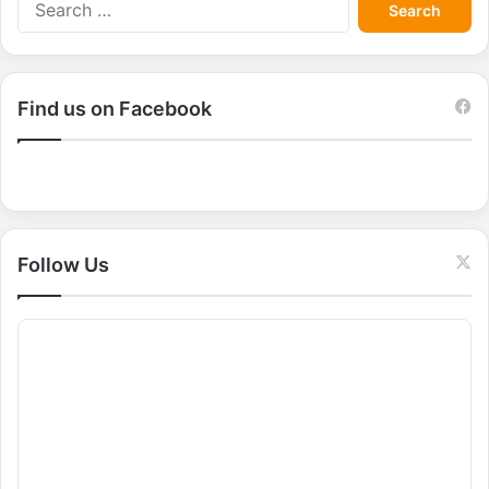
S
e
a
r
c
Find us on Facebook
h
f
o
r
:
Follow Us