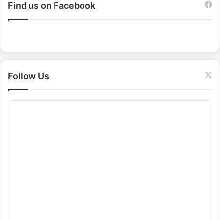
c
Find us on Facebook
h
f
o
r
:
Follow Us