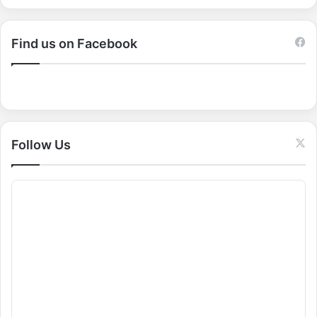
a
r
c
Find us on Facebook
h
f
o
r
:
Follow Us