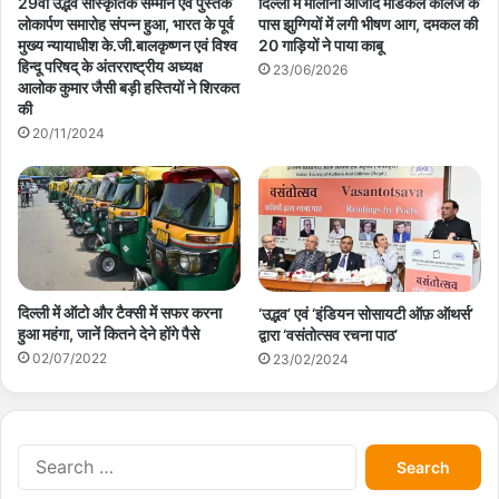
29वाॅं उद्भव सांस्कृतिक सम्मान एवं पुस्तक
दिल्ली में मौलाना आजाद मेडिकल कॉलेज के
लोकार्पण समारोह संपन्न हुआ, भारत के पूर्व
पास झुग्गियों में लगी भीषण आग, दमकल की
मुख्य न्यायाधीश के.जी.बालकृष्णन एवं विश्व
20 गाड़ियों ने पाया काबू
हिन्दू परिषद् के अंतरराष्ट्रीय अध्यक्ष
23/06/2026
आलोक कुमार जैसी बड़ी हस्तियों ने शिरकत
की
20/11/2024
दिल्ली में ऑटो और टैक्सी में सफर करना
‘उद्भव’ एवं ‘इंडियन सोसायटी ऑफ़ ऑथर्स’
हुआ महंगा, जानें कितने देने होंगे पैसे
द्वारा ‘वसंतोत्सव रचना पाठ’
02/07/2022
23/02/2024
S
e