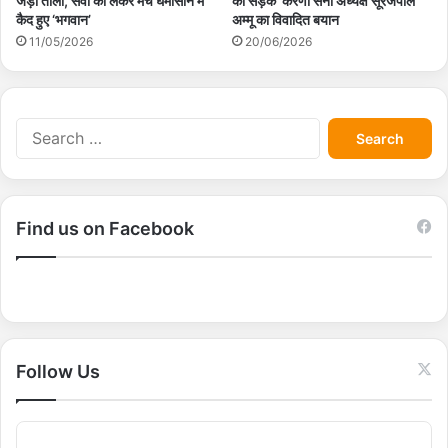
जड़ा ताला, सेवा को लेकर मचे घमासान में
की सड़कें’ करणी सेना अध्यक्ष सूरजपाल
कैद हुए ‘भगवान’
अम्मू का विवादित बयान
11/05/2026
20/06/2026
S
e
a
r
c
Find us on Facebook
h
f
o
r
:
Follow Us