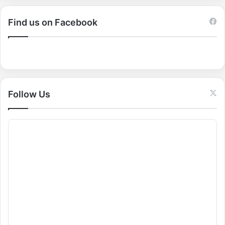
r
c
Find us on Facebook
h
f
o
r
:
Follow Us