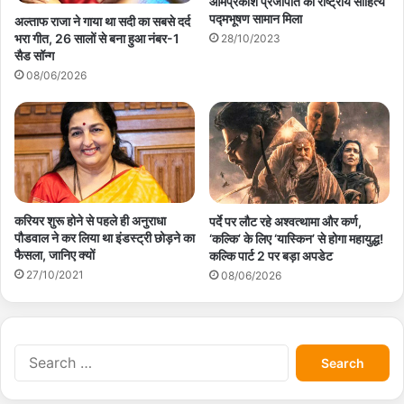
ओमप्रकाश प्रजापति को राष्ट्रीय साहित्य
पद्मभूषण सामान मिला
अल्ताफ राजा ने गाया था सदी का सबसे दर्द
भरा गीत, 26 सालों से बना हुआ नंबर-1
28/10/2023
सैड सॉन्ग
08/06/2026
करियर शुरू होने से पहले ही अनुराधा
पर्दे पर लौट रहे अश्वत्थामा और कर्ण,
पौडवाल ने कर लिया था इंडस्ट्री छोड़ने का
‘कल्कि’ के लिए ‘यास्किन’ से होगा महायुद्ध!
फैसला, जानिए क्यों
कल्कि पार्ट 2 पर बड़ा अपडेट
27/10/2021
08/06/2026
S
e
a