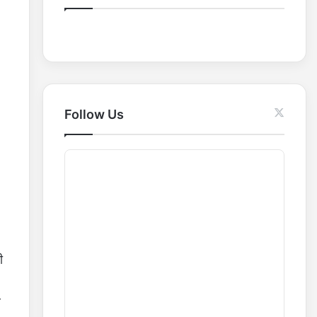
o
r
:
Follow Us
ी
ल