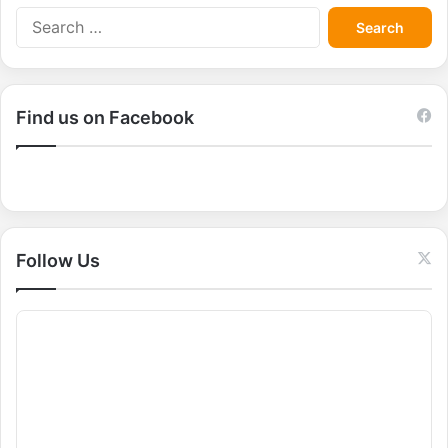
S
e
a
r
c
Find us on Facebook
h
f
o
r
:
Follow Us